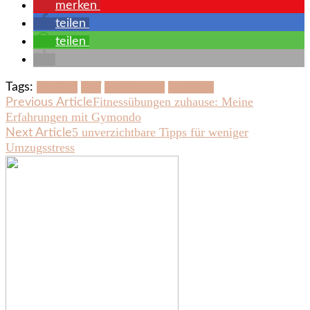
merken
teilen
teilen
Tags:
Basteln
DIY
Handmade
Hobbies
Post
Fitnessübungen zuhause: Meine
Previous Article
Erfahrungen mit Gymondo
Navigation
5 unverzichtbare Tipps für weniger
Next Article
Umzugsstress