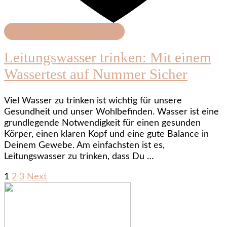
Haushaltshilfe & Produkte
Leitungswasser trinken: Mit einem
Wassertest auf Nummer Sicher
Viel Wasser zu trinken ist wichtig für unsere
Gesundheit und unser Wohlbefinden. Wasser ist eine
grundlegende Notwendigkeit für einen gesunden
Körper, einen klaren Kopf und eine gute Balance in
Deinem Gewebe. Am einfachsten ist es,
Leitungswasser zu trinken, dass Du …
Seitennummerierung
Page
Page
Page
1
2
3
Next
der
Beiträge