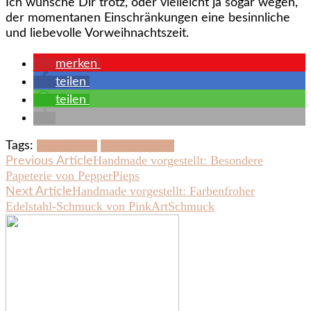
Ich wünsche Dir trotz, oder vielleicht ja sogar wegen,
der momentanen Einschränkungen eine besinnliche
und liebevolle Vorweihnachtszeit.
merken
teilen
teilen
Tags:
Handmade
Weihnachten
Post
Handmade vorgestellt: Besondere
Previous Article
Papeterie von PepperPieps
Navigation
Handmade vorgestellt: Farbenfroher
Next Article
Edelstahl-Schmuck von PinkArtSchmuck