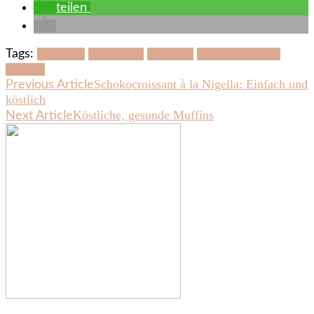
teilen
Tags:
Beilagen
Festessen
Gemüse
Nigella Lawson
Winter
Post
Schokocroissant à la Nigella: Einfach und
Previous Article
köstlich
Navigation
Köstliche, gesunde Muffins
Next Article