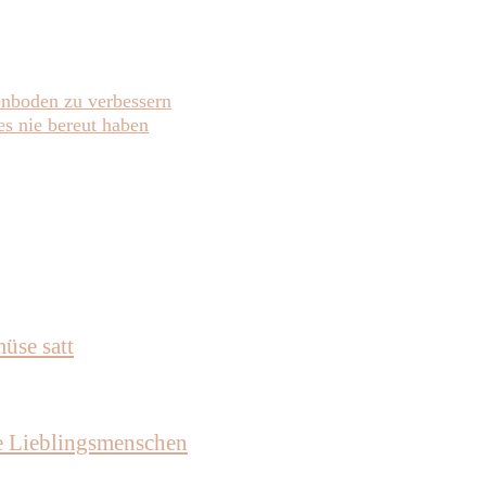
enboden zu verbessern
s nie bereut haben
üse satt
e Lieblingsmenschen