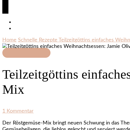
Home
Schnelle Rezepte
Teilzeitgöttins einfaches Wei
Schnelle Rezepte
Teilzeitgöttins einfach
Mix
zu
1 Kommentar
Teilzeitgöttins
Der Röstgemüse-Mix bringt neuen Schwung in das Thema
einfaches
Gemüsebeilagen, die lieblos gekocht und serviert werde
Weihnachtsessen: