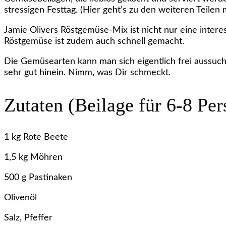
stressigen Festtag. (Hier geht’s zu den weiteren Teilen
Jamie
Olivers
Jamie Olivers Röstgemüse-Mix ist nicht nur eine inter
Röstgemüse-
Röstgemüse ist zudem auch schnell gemacht.
Mix
Die Gemüsearten kann man sich eigentlich frei aussuche
sehr gut hinein. Nimm, was Dir schmeckt.
Zutaten (Beilage für 6-8 Per
1 kg Rote Beete
1,5 kg Möhren
500 g Pastinaken
Olivenöl
Salz, Pfeffer