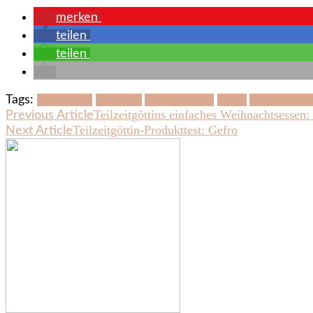
merken
teilen
teilen
Tags:
Festessen
Gemüse
Jamie Oliver
Party
Vegetarisc
Post
Teilzeitgöttins einfaches Weihnachtsessen:
Previous Article
Teilzeitgöttin-Produkttest: Gefro
Next Article
Navigation