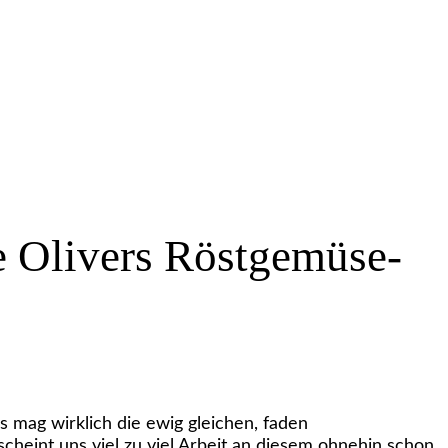
ie Olivers Röstgemüse-
mag wirklich die ewig gleichen, faden
cheint uns viel zu viel Arbeit an diesem ohnehin schon