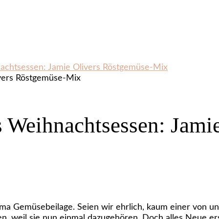
hnachtsessen: Jamie Olivers Röstgemüse-Mix
es Weihnachtsessen: Jam
 Gemüsebeilage. Seien wir ehrlich, kaum einer von uns 
n, weil sie nun einmal dazugehören. Doch alles Neue ers