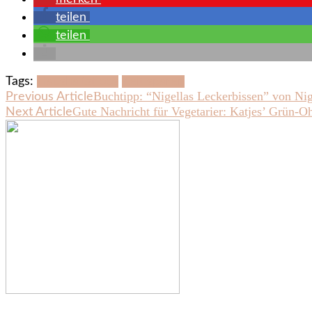
teilen
teilen
Tags:
Haushaltstipps
Zeit sparen
Post
Buchtipp: “Nigellas Leckerbissen” von Ni
Previous Article
Gute Nachricht für Vegetarier: Katjes’ Grün-Oh
Next Article
Navigation