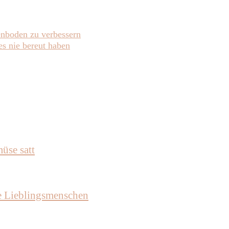
enboden zu verbessern
s nie bereut haben
üse satt
e Lieblingsmenschen