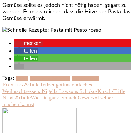
Gemüse sollte es jedoch nicht nötig haben, gegart zu
werden. Es muss reichen, dass die Hitze der Pasta das
Gemüse erwärmt.
merken
teilen
teilen
Tags:
Pasta
Schnelle Rezepte
Vegetarisch
Post
Teilzeitgöttins einfaches
Previous Article
Weihnachtsessen: Nigella Lawsons Schoko-Kirsch-Trifle
Navigation
Wie Du ganz einfach Gewürzöl selber
Next Article
machen kannst