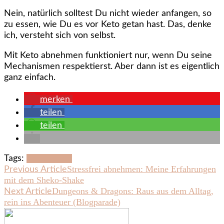
Nein, natürlich solltest Du nicht wieder anfangen, so
zu essen, wie Du es vor Keto getan hast. Das, denke
ich, versteht sich von selbst.
Mit Keto abnehmen funktioniert nur, wenn Du seine
Mechanismen respektierst. Aber dann ist es eigentlich
ganz einfach.
merken
teilen
teilen
Tags:
Gesundheit
Post
Stressfrei abnehmen: Meine Erfahrungen
Previous Article
mit dem Sheko-Shake
Navigation
Dungeons & Dragons: Raus aus dem Alltag,
Next Article
rein ins Abenteuer (Blogparade)