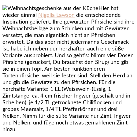
Hier hat
wieder einmal
Nigella Lawson
die entscheidende
Inspiration geliefert. Ihre gewürzten Pfirsiche sind ihre
Weihnachtsbeilage zum Schinken und mit Gewürzen
versetzt, die man eigentlich nicht an Pfirsichen
erwartet. Da das aber nicht jedermanns Geschmack
ist, habe ich neben der herzhaften auch eine süße
Variante ausprobiert. Und so geht’s: Nimm vier Dosen
Pfirsiche (gezuckert, Du brauchst den Sirup) und gib
sie in einen Topf. Am besten funktionieren
Tortenpfirsiche, weil sie fester sind. Stell den Herd an
und gib die Gewürze zu den Pfirsichen. Für die
herzhafte Variante: 1 EL (Weisswein-)Essig, 1
Zimtstange, ca. 4 cm frischer Ingwer (geschält und in
Scheiben), je 1/2 TL getrocknete Chiliflocken und
grobes Meersalz, 1/4 TL Pfefferkörner und drei
Nelken. Nimm für die süße Variante nur Zimt, Ingwer
und Nelken, und füge noch etwas gemahlenen Zimt
hinzu.