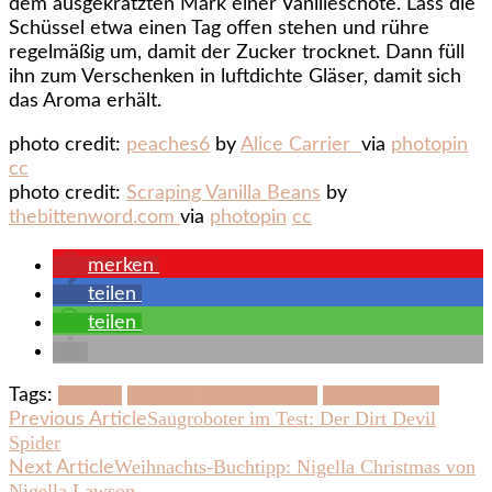
dem ausgekratzten Mark einer Vanilleschote. Lass die
Schüssel etwa einen Tag offen stehen und rühre
regelmäßig um, damit der Zucker trocknet. Dann füll
ihn zum Verschenken in luftdichte Gläser, damit sich
das Aroma erhält.
photo credit:
peaches6
by
Alice Carrier
via
photopin
cc
photo credit:
Scraping Vanilla Beans
by
thebittenword.com
via
photopin
cc
merken
teilen
teilen
Tags:
Backen
Kräuter und Gewürze
Weihnachten
Post
Saugroboter im Test: Der Dirt Devil
Previous Article
Spider
Navigation
Weihnachts-Buchtipp: Nigella Christmas von
Next Article
Nigella Lawson