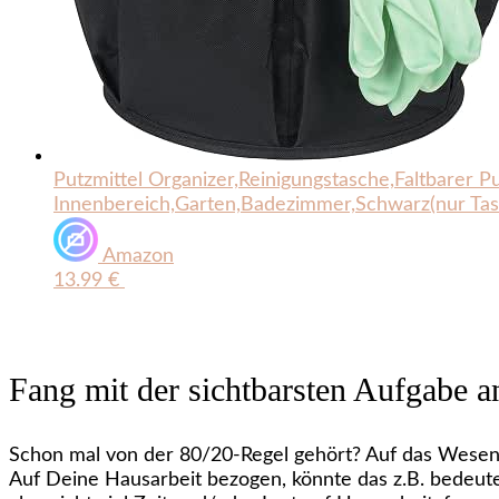
Putzmittel Organizer,Reinigungstasche,Faltbarer P
Innenbereich,Garten,Badezimmer,Schwarz(nur Tas
Amazon
13.99 €
Fang mit der sichtbarsten Aufgabe a
Schon mal von der 80/20-Regel gehört? Auf das Wesent
Auf Deine Hausarbeit bezogen, könnte das z.B. bedeut