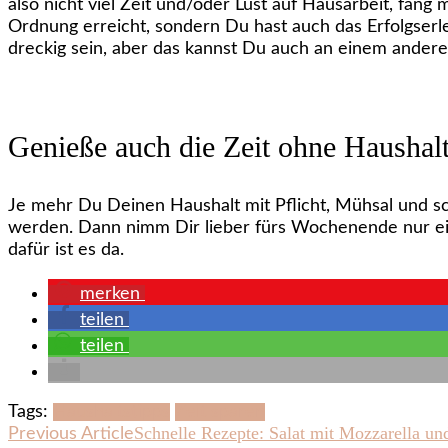
also nicht viel Zeit und/oder Lust auf Hausarbeit, fang
Ordnung erreicht, sondern Du hast auch das Erfolgserl
dreckig sein, aber das kannst Du auch an einem ander
Genieße auch die Zeit ohne Haushal
Je mehr Du Deinen Haushalt mit Pflicht, Mühsal und sc
werden. Dann nimm Dir lieber fürs Wochenende nur ei
dafür ist es da.
merken
teilen
teilen
Tags:
Haushaltstipps
Zeit sparen
Post
Schnelle Rezepte: Salat mit Mozzarella un
Previous Article