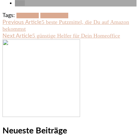
Tags:
Wellness
Zeit sparen
Post
5 beste Putzmittel, die Du auf Amazon
Previous Article
bekommst
Navigation
5 günstige Helfer für Dein Homeoffice
Next Article
Neueste Beiträge