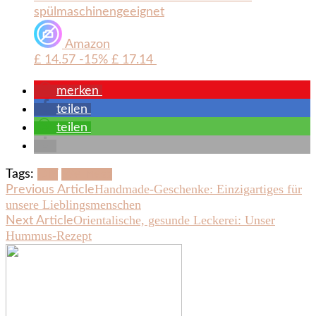
spülmaschinengeeignet
Amazon
£ 14.57
-15%
£ 17.14
merken
teilen
teilen
Tags:
DIY
Wellness
Post
Handmade-Geschenke: Einzigartiges für
Previous Article
unsere Lieblingsmenschen
Navigation
Orientalische, gesunde Leckerei: Unser
Next Article
Hummus-Rezept