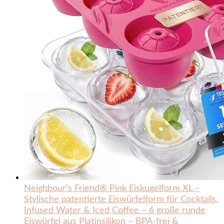
Neighbour’s Friend® Pink Eiskugelform XL –
Stylische patentierte Eiswürfelform für Cocktails,
Infused Water & Iced Coffee – 6 große runde
Eiswürfel aus Platinsilikon – BPA-frei &