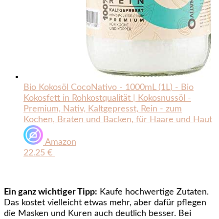
Bio Kokosöl CocoNativo - 1000mL (1L) - Bio
Kokosfett in Rohkostqualität | Kokosnussöl -
Premium, Nativ, Kaltgepresst, Rein - zum
Kochen, Braten und Backen, für Haare und Haut
Amazon
22.25 €
Ein ganz wichtiger Tipp:
Kaufe hochwertige Zutaten.
Das kostet vielleicht etwas mehr, aber dafür pflegen
die Masken und Kuren auch deutlich besser. Bei