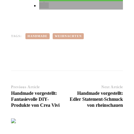
TAGS:
HANDMADE
WEIHNACHTEN
Previous Article
Next Article
Post
Handmade vorgestellt:
Handmade vorgestellt:
Navigation
Fantasievolle DIY-
Edler Statement-Schmuck
Produkte von Crea Vivi
von rheinschauen