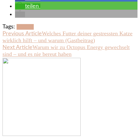
teilen
Tags:
Garten
Post
Welches Futter deiner gestressten Katze
Previous Article
wirklich hilft – und warum (Gastbeitrag)
Navigation
Warum wir zu Octopus Energy gewechselt
Next Article
sind – und es nie bereut haben