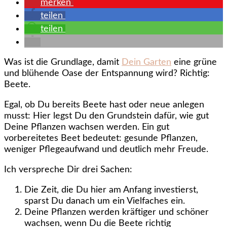
Beet
merken
anlegen,
teilen
Teil
teilen
1
–
Planen
Was ist die Grundlage, damit
Dein Garten
eine grüne
und
und blühende Oase der Entspannung wird? Richtig:
Anlegen
Beete.
Egal, ob Du bereits Beete hast oder neue anlegen
musst: Hier legst Du den Grundstein dafür, wie gut
Deine Pflanzen wachsen werden. Ein gut
vorbereitetes Beet bedeutet: gesunde Pflanzen,
weniger Pflegeaufwand und deutlich mehr Freude.
Ich verspreche Dir drei Sachen:
Die Zeit, die Du hier am Anfang investierst,
sparst Du danach um ein Vielfaches ein.
Deine Pflanzen werden kräftiger und schöner
wachsen, wenn Du die Beete richtig